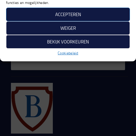
functies en mogelijkheden.
ACCEPTEREN
Klik om marketing cookies te accepteren en
WEIGER
Bertu Toegangstechniek
deze inhoud in te schakelen
BEKIJK VOORKEUREN
Cookiebeleid