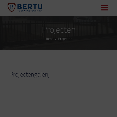
Automatisering
BERTU TOEGANGSTECHNIEK
Toegangscontrole
Van hekwerk automatisering tot camera beveiliging.
Powerfence
Projecten
Projecten
Home
Projecten
Over ons
Vacatures
Contact
Offerte aanvragen
Projectengalerij