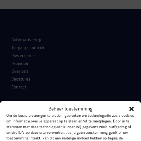
Automatisering
Toegangscontrole
Powerfence
Projecten
Over ons
Vacatures
Contact
Beheer toestemming
KLIK HIER OM ONZE PROJECTEN TE BEKIJKEN OP
Om de beste ervaringen te bieden, gebruiken wij technologieën zoals cookies
FACEBOOK
om informatie over je apparaat op te slaan en/of te raadplegen. Door in te
stemmen met deze technologieën kunnen wij gegevens zoals surfgedrag of
unieke ID's op deze site verwerken. Als je geen toestemming geeft of uw
toestemming intrekt, kan dit een nadelige invloed hebben op bepaalde