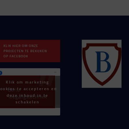
KLIK HIER OM ONZE
PROJECTEN TE BEKIJKEN
OP FACEBOOK
Klik om marketing
cookies te accepteren en
Bertu
deze inhoud in te
Toegangstechniek
schakelen