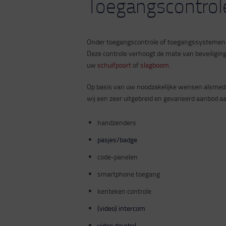
Toegangscontrol
Onder toegangscontrole of toegangssystemen v
Deze controle verhoogt de mate van beveiligin
uw
schuifpoort
of
slagboom
.
Op basis van uw noodzakelijke wensen alsmede 
wij een zeer uitgebreid en gevarieerd aanbod 
handzenders
pasjes/badge
code-panelen
smartphone toegang
kenteken controle
(video) intercom
video deurbel