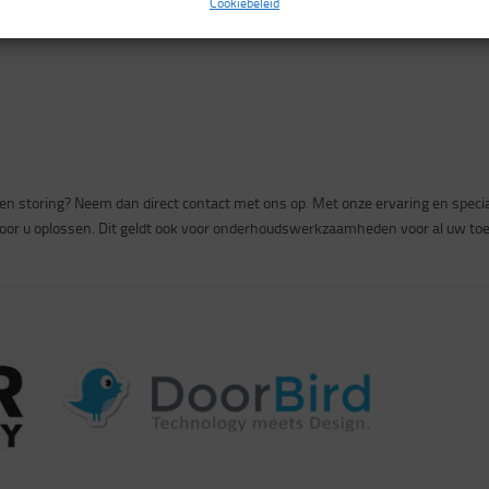
Cookiebeleid
een storing? Neem dan direct contact met ons op. Met onze ervaring en spe
 voor u oplossen. Dit geldt ook voor onderhoudswerkzaamheden voor al uw t