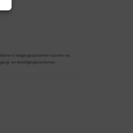
cialisme in toegangssystemen kunnen wij
oegang- en beveiligingssystemen.