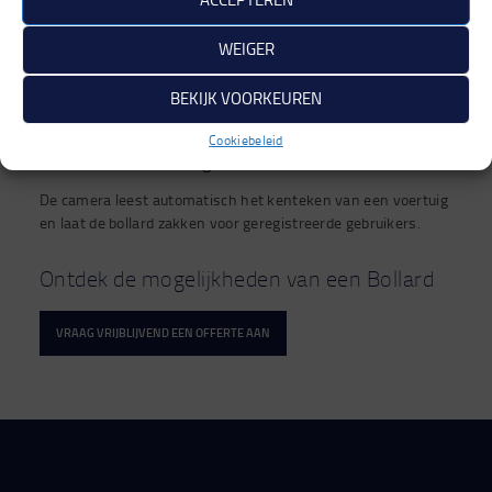
tag die toegang geeft tot de bollard.
WEIGER
Bediening via smartphone of app
Met een gekoppelde app kunnen gebruikers de bollard
BEKIJK VOORKEUREN
bedienen met hun telefoon, op locatie of op afstand.
Cookiebeleid
Kentekenherkenning (ANPR)
De camera leest automatisch het kenteken van een voertuig
en laat de bollard zakken voor geregistreerde gebruikers.
Ontdek de mogelijkheden van een Bollard
VRAAG VRIJBLIJVEND EEN OFFERTE AAN